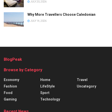
JULY 20, 2026
Why More Travellers Choose Caledonian
JULY 14, 2026
BlogPeak
Browse by Category
Economy
Home
Travel
Fashion
LifeStyle
Uncategory
Food
Sport
Gaming
Technology
Recent News