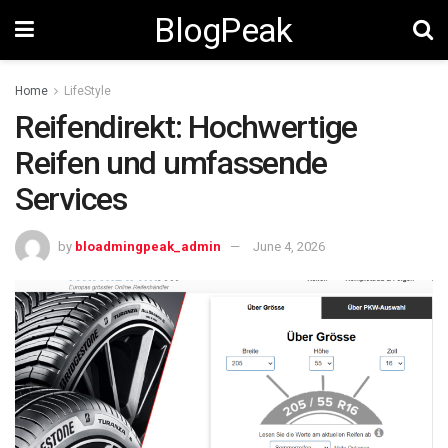
BlogPeak
Home
LifeStyle
Reifendirekt: Hochwertige
Reifen und umfassende
Services
by
bloadmingpeak_admin
June 4, 2026