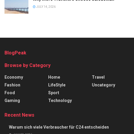
JULY 14, 2026
BlogPeak
Browse by Category
Economy
Home
Travel
Fashion
LifeStyle
Uncategory
Food
Sport
Gaming
Technology
Recent News
Warum sich viele Verbraucher für C24 entscheiden