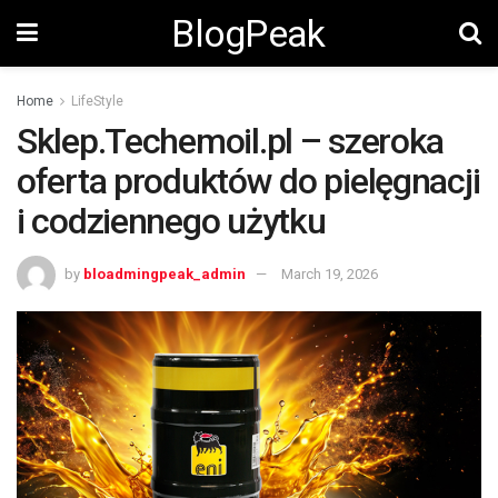
BlogPeak
Home
LifeStyle
Sklep.Techemoil.pl – szeroka
oferta produktów do pielęgnacji
i codziennego użytku
by
bloadmingpeak_admin
March 19, 2026