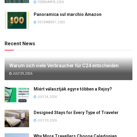
FEBRUARY 8, 2026
Panoramica sul marchio Amazon
DECEMBER 7, 2025
Recent News
Warum sich viele Verbraucher für C24 entscheiden
JULY 29, 2026
Miért választják egyre többen a Rejoy?
JULY 24, 2026
Designed Stays for Every Type of Traveler
JULY 20, 2026
Why More Travellers Choose Caledonian